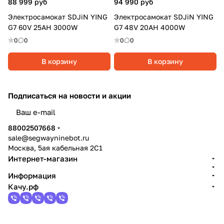
88 999 руб
94 990 руб
Электросамокат SDJiN YING
Электросамокат SDJiN YING
G7 60V 25AH 3000W
G7 48V 20AH 4000W
0
0
0
0
В корзину
В корзину
Подписаться
на новости и акции
политикой конфиденциальности
88002507668
sale@segwayninebot.ru
Москва, 5ая кабельная 2С1
Интернет-магазин
Информация
Качу.рф