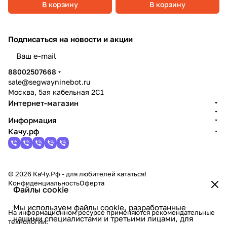
В корзину
В корзину
Подписаться
на новости и акции
политикой конфиденциальности
88002507668
sale@segwayninebot.ru
Москва, 5ая кабельная 2С1
Интернет-магазин
Информация
Качу.рф
© 2026 КаЧу.Рф - для любителей кататься!
Конфиденциальность
Оферта
Файлы cookie
Мы используем файлы cookie, разработанные
На информационном ресурсе применяются
рекомендательные
нашими специалистами и третьими лицами, для
технологии
.