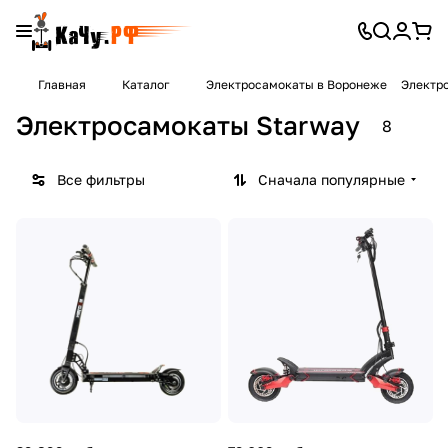
Главная
Каталог
Электросамокаты в Воронеже
Электр
Электросамокаты Starway
8
Все фильтры
Сначала популярные