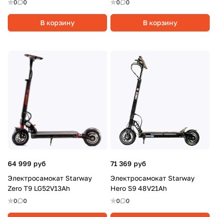
0
0
0
0
В корзину
В корзину
64 999 руб
71 369 руб
Электросамокат Starway
Электросамокат Starway
Zero T9 LG52V13Ah
Hero S9 48V21Ah
0
0
0
0